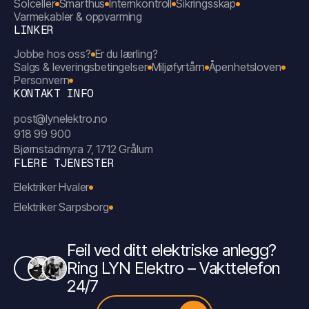
Solceller
Smarthus
Internkontroll
Sikringsskap
Varmekabler & oppvarming
LINKER
Jobbe hos oss?
Er du lærling?
Salgs & leveringsbetingelser
Miljøfyrtårn
Åpenhetsloven
Personvern
KONTAKT INFO
post@lynelektro.no
918 99 900
Bjørnstadmyra 7, 1712 Grålum
FLERE TJENESTER
Elektriker Hvaler
Elektriker Sarpsborg
Feil ved ditt elektriske anlegg?
Ring LYN Elektro – Vakttelefon
24/7