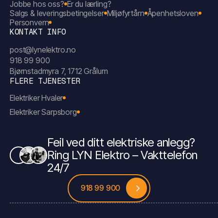
Jobbe hos oss?
Er du lærling?
Salgs & leveringsbetingelser
Miljøfyrtårn
Åpenhetsloven
Personvern
KONTAKT INFO
post@lynelektro.no
918 99 900
Bjørnstadmyra 7, 1712 Grålum
FLERE TJENESTER
Elektriker Hvaler
Elektriker Sarpsborg
Feil ved ditt elektriske anlegg?
Ring LYN Elektro – Vakttelefon
24/7
918 99 900