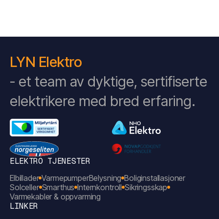
LYN Elektro
- et team av dyktige, sertifiserte
elektrikere med bred erfaring.
ELEKTRO TJENESTER
Elbillader
Varmepumper
Belysning
Boliginstallasjoner
Solceller
Smarthus
Internkontroll
Sikringsskap
Varmekabler & oppvarming
LINKER