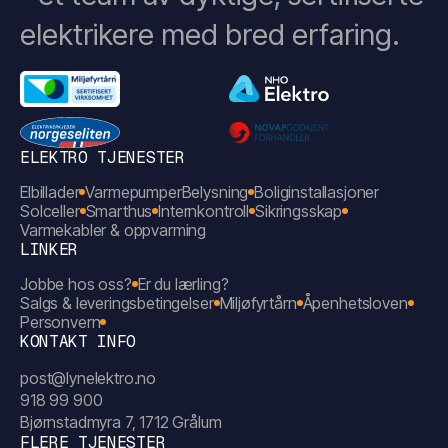
elektrikere med bred erfaring.
ELEKTRO TJENESTER
Elbillader
Varmepumper
Belysning
Boliginstallasjoner
Solceller
Smarthus
Internkontroll
Sikringsskap
Varmekabler & oppvarming
LINKER
Jobbe hos oss?
Er du lærling?
Salgs & leveringsbetingelser
Miljøfyrtårn
Åpenhetsloven
Personvern
KONTAKT INFO
post@lynelektro.no
918 99 900
Bjørnstadmyra 7, 1712 Grålum
FLERE TJENESTER